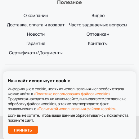
Полезное
О компании
Видео
Доставка, оплата и возврат
Часто задаваемые вопросы
Новости
Оптовикам
Гарантия
Контакты
Сертификаты/Документы
+7 (913) 784-21-31
Наш сайт использует cookie
+7 (952) 907-45-64
пн-вс 9:00-21:00
Информацию о cookie, целях их использования и способах отказа
можно найти в
«Политике использования файлов «cookie»
.
Продолжая находиться на нашем сайте, вы выражаете согласие на
обработку файлов «cookie», а также подтверждаете факт
ознакомления с
«Политикой использования файлов «cookie»
.
Если вы не хотите, чтобы ваши данные обрабатывались, пожалуйста,
покиньте сайт.
При использовании материалов сайта ссылка на сайт обязательна.
Подобрать
ПРИНЯТЬ
лестницу
Политика обработки персональных данных
Политика использования файлов «cookie»