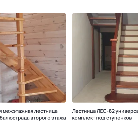
я межэтажная лестница
Лестница ЛЕС-62 универс
 балюстрада второго этажа
комплект под ступенков