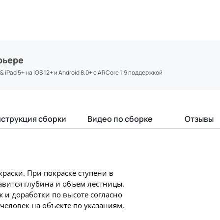
рьере
iPad 5+ на iOS 12+ и Android 8.0+ с ARCore 1.9 поддержкой
струкция сборки
Видео по сборке
Отзывы
раски. При покраске ступени в
авится глубина и объем лестницы.
 и доработки по высоте согласно
человек на объекте по указаниям,