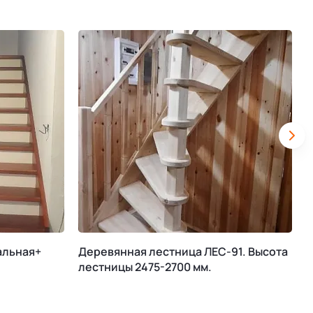
альная+
Деревянная лестница ЛЕС-91. Высота
М
лестницы 2475-2700 мм.
К
В