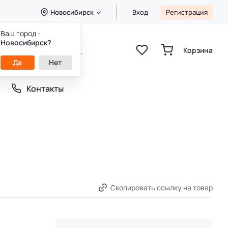
Новосибирск
Вход
Регистрация
Ваш город -
+7 (913) 784-21-31
Новосибирск?
Корзина
+7 (952) 907-45-64
пн-вс 9:00-21:00
Да
Нет
Контакты
Скопировать ссылку на товар