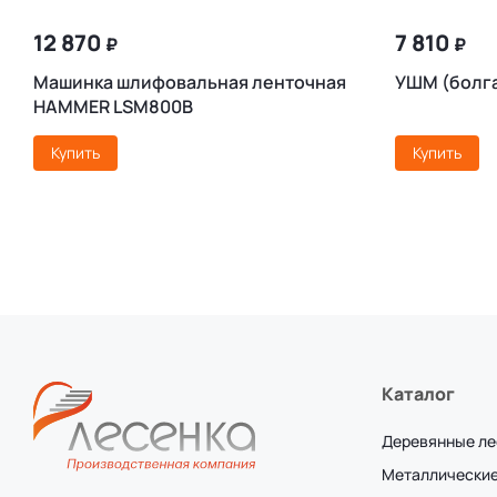
12 870
7 810
₽
₽
Машинка шлифовальная ленточная
УШМ (болг
HAMMER LSM800B
Купить
Купить
Каталог
Деревянные л
Металлические