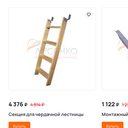
4 376
1 122
₽
4 814
₽
₽
1 
Секция для чердачной лестницы
Монтажный
Купить
Купить