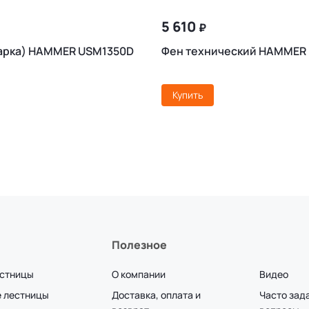
5 610
₽
арка) HAMMER USM1350D
Фен технический HAMMER
Купить
Полезное
естницы
О компании
Видео
 лестницы
Доставка, оплата и
Часто зад