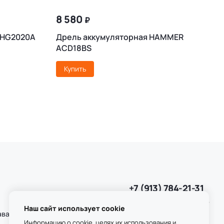
8 580
₽
 HG2020A
Дрель аккумуляторная HAMMER
Ф
ACD18BS
Купить
+7 (913) 784-21-31
+7 (952) 907-45-64
Наш сайт использует cookie
пн-вс 9:00-21:00
аваемые
Информацию о cookie, целях их использования и