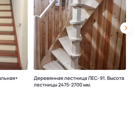
альная+
Деревянная лестница ЛЕС-91. Высота
М
лестницы 2475-2700 мм.
К
В