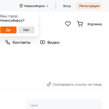
Новосибирск
Вход
Регистрация
Ваш город -
+7 (913) 784-21-31
Новосибирск?
Корзина
+7 (952) 907-45-64
пн-вс 9:00-21:00
Да
Нет
Контакты
Видео
Скопировать ссылку на товар
Цена