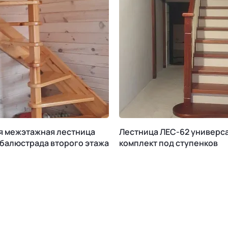
я межэтажная лестница
Лестница ЛЕС-62 универс
 балюстрада второго этажа
комплект под ступенков