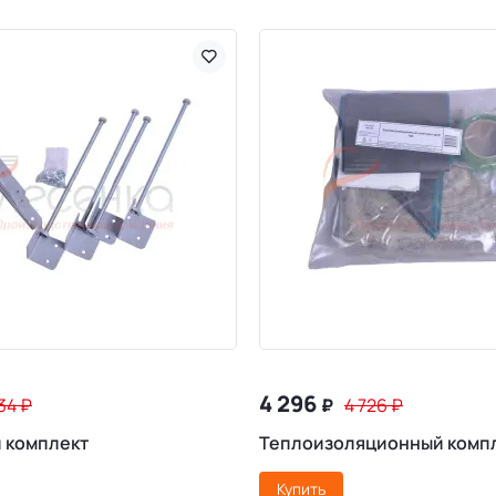
4 296
234
₽
₽
4 726
₽
 комплект
Теплоизоляционный комп
Купить